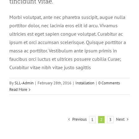
tincidunt vitae.
Morbi volutpat, ante nec pharetra suscipit, augue nulla
porttitor dolor, nec lacinia eros elit id arcu. Vivamus
ultricies est eget sapien congue volutpat. Curabitur ac
ipsum et orci accumsan scelerisque. Quisque porttitor a
massa ac porttitor. Vestibulum ante ipsum primis in
faucibus orci luctus et ultrices posuere cubilia Curae;
Curabitur vitae nibh vitae justo sagittis
By
SLL-Admin
|
February 28th, 2016
|
Installation
|
0 Comments
Read More
Previous
Next
1
2
3