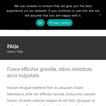
Skip
We use cookies to ensure that we give you the best
to
experience on our website. If you continue to use this site we
content
will assume that you are happy with it.
Ok
Privacy policy
FAQs
Home
FAQs
Fusce efficitur gravida, odois interdum
arcu vulputate.
Nullam feugiat eleifend felis eu aliquam. Etiam
bibendum, ante nec efficitur lacinia, lectus eros laoreet
lectus, sit amet ultricies magna mi vel felis. Quisque ut