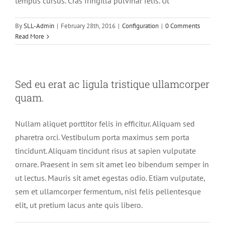
tempus cursus. Cras fringilla pulvinar felis. Ut
By
SLL-Admin
|
February 28th, 2016
|
Configuration
|
0 Comments
Read More
Sed eu erat ac ligula tristique ullamcorper
quam.
Nullam aliquet porttitor felis in efficitur. Aliquam sed
pharetra orci. Vestibulum porta maximus sem porta
tincidunt. Aliquam tincidunt risus at sapien vulputate
ornare. Praesent in sem sit amet leo bibendum semper in
ut lectus. Mauris sit amet egestas odio. Etiam vulputate,
sem et ullamcorper fermentum, nisl felis pellentesque
elit, ut pretium lacus ante quis libero.