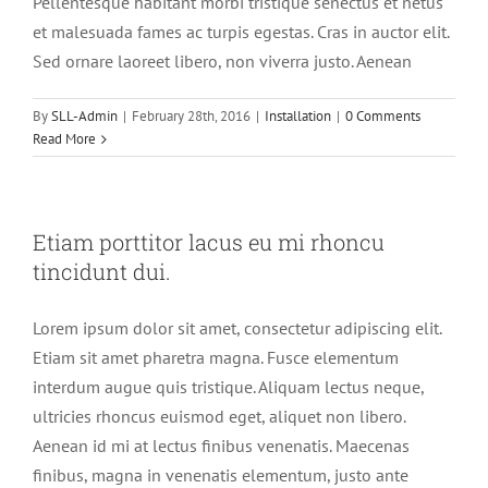
Pellentesque habitant morbi tristique senectus et netus
et malesuada fames ac turpis egestas. Cras in auctor elit.
Sed ornare laoreet libero, non viverra justo. Aenean
By
SLL-Admin
|
February 28th, 2016
|
Installation
|
0 Comments
Read More
Etiam porttitor lacus eu mi rhoncu
tincidunt dui.
Lorem ipsum dolor sit amet, consectetur adipiscing elit.
Etiam sit amet pharetra magna. Fusce elementum
interdum augue quis tristique. Aliquam lectus neque,
ultricies rhoncus euismod eget, aliquet non libero.
Aenean id mi at lectus finibus venenatis. Maecenas
finibus, magna in venenatis elementum, justo ante